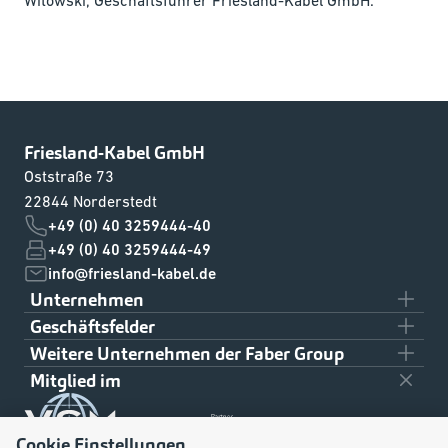
Friesland-Kabel GmbH
Oststraße 73
22844 Norderstedt
+49 (0) 40 3259444-40
+49 (0) 40 3259444-49
info@friesland-kabel.de
Unternehmen
Geschäftsfelder
Team
Weitere Unternehmen der Faber Group
Ziviler Schiffbau
Über uns
Mitglied im
Klaus Faber AG
Militärischer Schiffbau
Downloads
On- und Offshore
Cookie Einstellungen
Kontakt