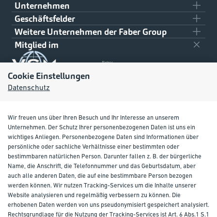
Unternehmen
Geschäftsfelder
Team
Weitere Unternehmen der Faber Group
Ziviler Schiffbau
Über uns
Mitglied im
Klaus Faber AG
Militärischer Schiffbau
Downloads
On- und Offshore
Cookie Einstellungen
Kontakt
Datenschutz
Raffinerien und Kraftwerke
Wir freuen uns über Ihren Besuch und Ihr Interesse an unserem
Unternehmen. Der Schutz Ihrer personenbezogenen Daten ist uns ein
wichtiges Anliegen. Personenbezogene Daten sind Informationen über
persönliche oder sachliche Verhältnisse einer bestimmten oder
bestimmbaren natürlichen Person. Darunter fallen z. B. der bürgerliche
Name, die Anschrift, die Telefonnummer und das Geburtsdatum, aber
auch alle anderen Daten, die auf eine bestimmbare Person bezogen
werden können. Wir nutzen Tracking-Services um die Inhalte unserer
Cookie Einstellungen
Website analysieren und regelmäßig verbessern zu können. Die
Liefer- und Zahlungsbedingungen
erhobenen Daten werden von uns pseudonymisiert gespeichert analysiert.
Impressum
Rechtsgrundlage für die Nutzung der Tracking-Services ist Art. 6 Abs.1 S.1