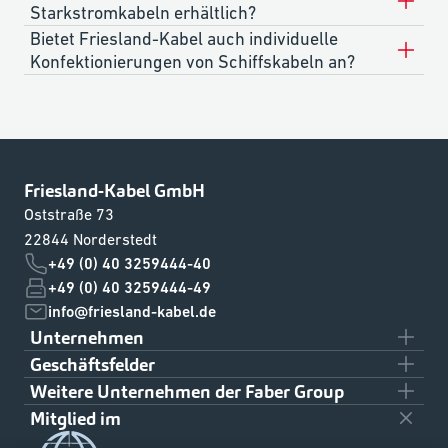
Starkstromkabeln erhältlich?
Bietet Friesland-Kabel auch individuelle
Konfektionierungen von Schiffskabeln an?
Friesland-Kabel GmbH
Oststraße 73
22844 Norderstedt
+49 (0) 40 3259444-40
+49 (0) 40 3259444-49
info@friesland-kabel.de
Unternehmen
Geschäftsfelder
Team
Weitere Unternehmen der Faber Group
Ziviler Schiffbau
Über uns
Mitglied im
Klaus Faber AG
Militärischer Schiffbau
Downloads